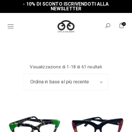
Skip
SPEDIZIONE GRATUITA IN ITALIA SOPRA I 150€
to
the
content
0
Ordina
Visualizzazione di 1-18 di 61 risultati
in
base
al
Ordina in base al più recente
più
recente