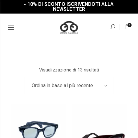
Skip
- 10% DI SCONTO ISCRIVENDOTI ALLA
to
NEWSLETTER
the
content
0
zzo
zzo
Ordina
Visualizzazione di 13 risultati
x
in
base
al
Ordina in base al più recente
più
recente