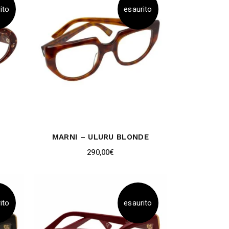
ito
esaurito
MARNI – ULURU BLONDE
290,00
€
ito
esaurito