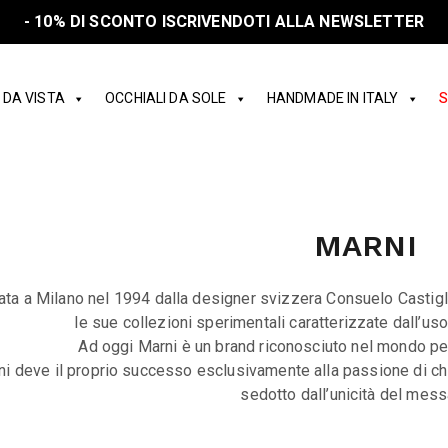
SPEDIZIONE GRATUITA IN ITALIA SOPRA I 150€
 DA VISTA
OCCHIALI DA SOLE
HANDMADE IN ITALY
S
MARNI
ta a Milano nel 1994 dalla designer svizzera Consuelo Castigl
le sue collezioni sperimentali caratterizzate dall’uso
Ad oggi Marni è un brand riconosciuto nel mondo per
i deve il proprio successo esclusivamente alla passione di chi 
sedotto dall’unicità del mess