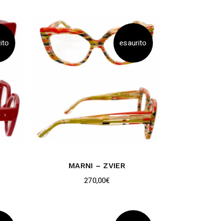
ito
esaurito
MARNI – ZVIER
270,00
€