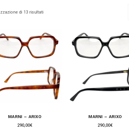
Ordina
izzazione di 13 risultati
in
base
al
più
recente
MARNI – ARIXO
MARNI – ARIXO
290,00
€
290,00
€