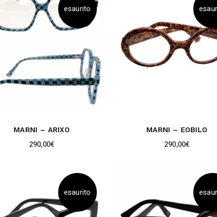
esaurito
esaur
MARNI – ARIXO
MARNI – EOBILO
290,00
€
290,00
€
esaurito
esaur