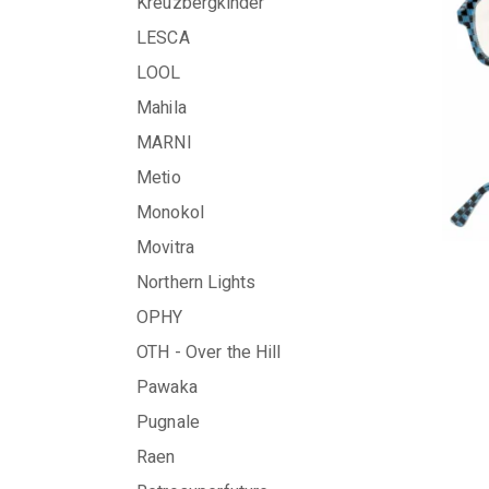
Kreuzbergkinder
LESCA
LOOL
Mahila
MARNI
Metio
Monokol
Movitra
Northern Lights
OPHY
OTH - Over the Hill
Pawaka
Pugnale
Raen