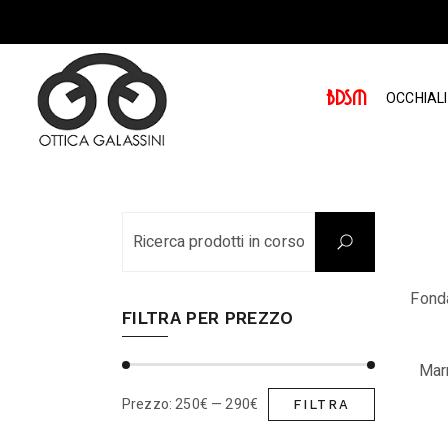
Skip
to
the
content
BDSM
OCCHIALI
Fonda
FILTRA PER PREZZO
Marn
Prezzo:
250€
—
290€
FILTRA
Prezzo
Prezzo
Min
Max