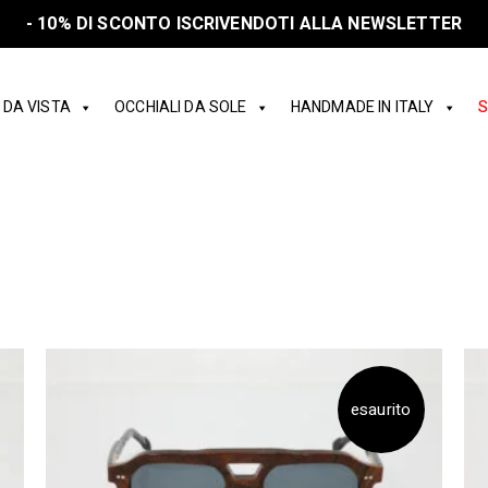
SPEDIZIONE GRATUITA IN ITALIA SOPRA I 150€
 DA VISTA
OCCHIALI DA SOLE
HANDMADE IN ITALY
S
esaurito