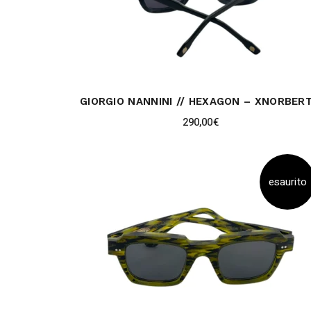
GIORGIO NANNINI // HEXAGON – XNORBER
290,00
€
esaurito