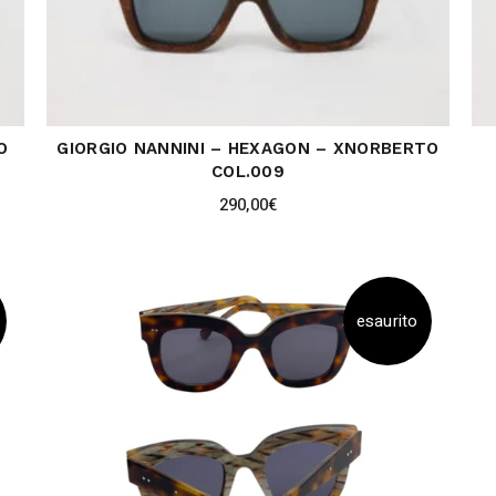
O
GIORGIO NANNINI – HEXAGON – XNORBERTO
COL.009
290,00
€
esaurito