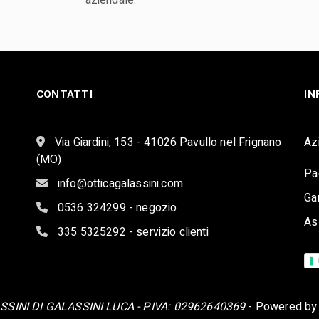
aziendale.
CONTATTI
IN
Via Giardini, 153 - 41026 Pavullo nel Frignano
Az
(MO)
Pa
info@otticagalassini.com
Ga
0536 324299 - negozio
As
335 5325292 - servizio clienti
SINI DI GALASSINI LUCA - P.IVA: 02962640369
- Powered b