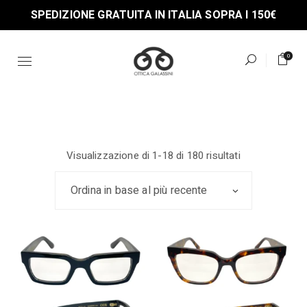
Skip
SPEDIZIONE GRATUITA IN ITALIA SOPRA I 150€
to
the
content
0
Ordina
Visualizzazione di 1-18 di 180 risultati
in
base
al
Ordina in base al più recente
più
recente