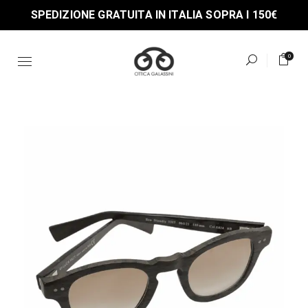
Skip
SPEDIZIONE GRATUITA IN ITALIA SOPRA I 150€
to
the
content
0