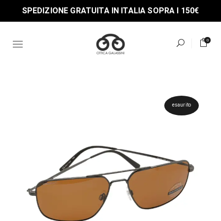
Skip
SPEDIZIONE GRATUITA IN ITALIA SOPRA I 150€
to
the
content
0
esaurito