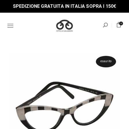
Skip
SPEDIZIONE GRATUITA IN ITALIA SOPRA I 150€
to
the
content
0
esaurito