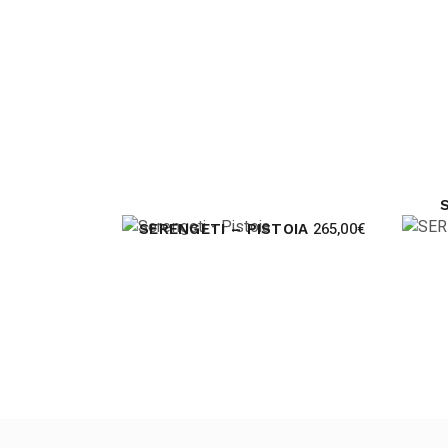
265,00
€
SERENGETI – PISTOIA