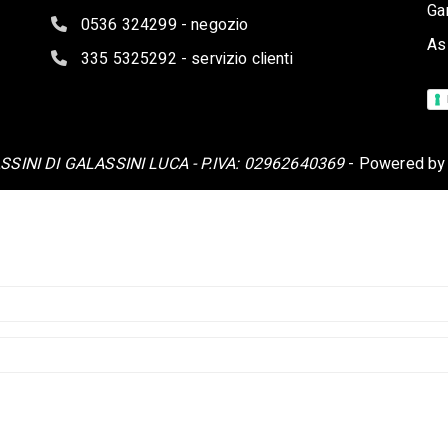
Ga
0536 324299 - negozio
As
335 5325292 - servizio clienti
SINI DI GALASSINI LUCA - P.IVA: 02962640369
- Powered b