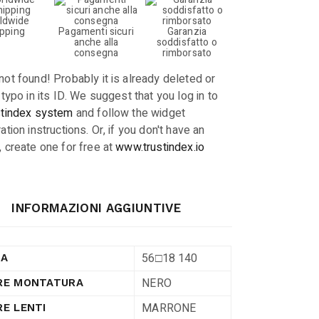
ldwide
ipping
Pagamenti sicuri
Garanzia
anche alla
soddisfatto o
consegna
rimborsato
not found! Probably it is already deleted or
 typo in its ID. We suggest that you log in to
stindex system
and follow the widget
ation instructions. Or, if you don't have an
, create one for free at
www.trustindex.io
INFORMAZIONI AGGIUNTIVE
56□18 140
RA
NERO
RE MONTATURA
MARRONE
E LENTI