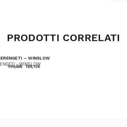
PRODOTTI CORRELATI
SERENGETI – WINSLOW
199,00
€
169,15
€