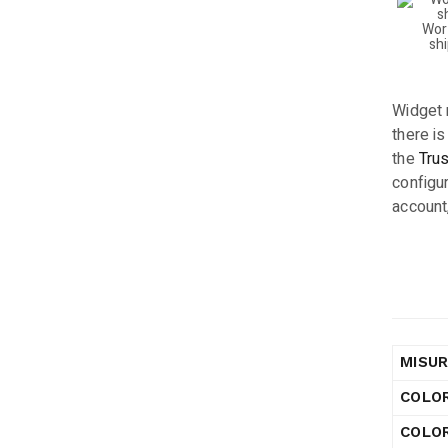
Wor
sh
Widget 
there is
the
Tru
configur
account
MISU
COLO
COLOR