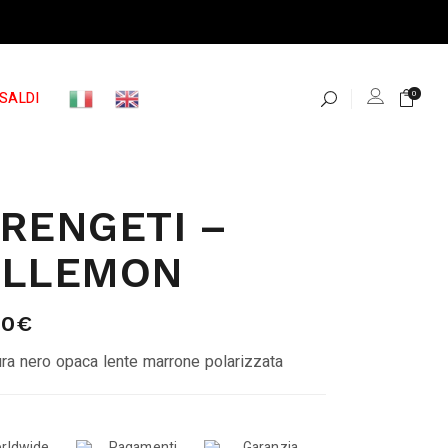
SALDI
0
RENGETI –
ELLEMON
00
€
ra nero opaca lente marrone polarizzata