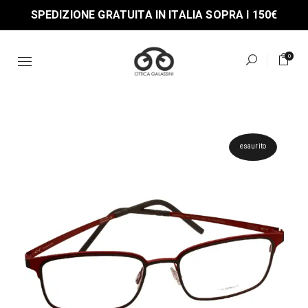
Skip
SPEDIZIONE GRATUITA IN ITALIA SOPRA I 150€
to
the
content
0
esaurito