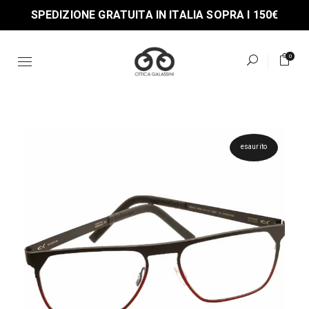
Skip
SPEDIZIONE GRATUITA IN ITALIA SOPRA I 150€
to
the
content
0
esaurito