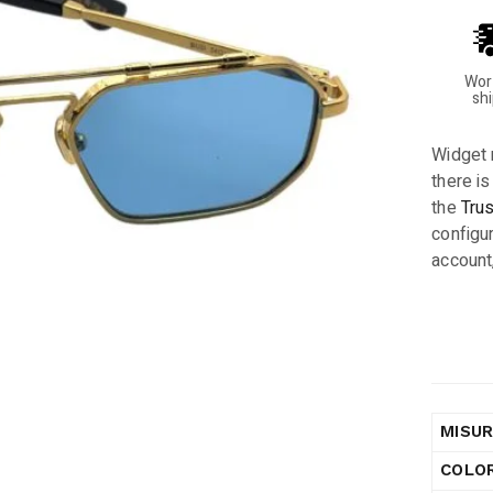
Wor
sh
Widget 
there is
the
Tru
configur
account
MISU
COLO