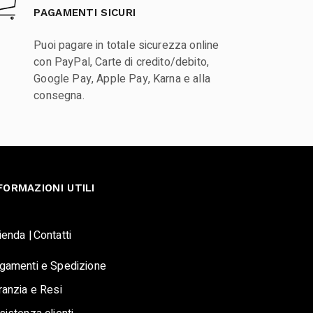
PAGAMENTI SICURI
Puoi pagare in totale sicurezza online
con PayPal, Carte di credito/debito,
Google Pay, Apple Pay, Karna e alla
consegna.
FORMAZIONI UTILI
ienda |
Contatti
gamenti e Spedizione
ranzia e Resi