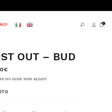
ALDI
0
ST OUT – BUD
00
€
ra oro lucido lente azzurro
ITO