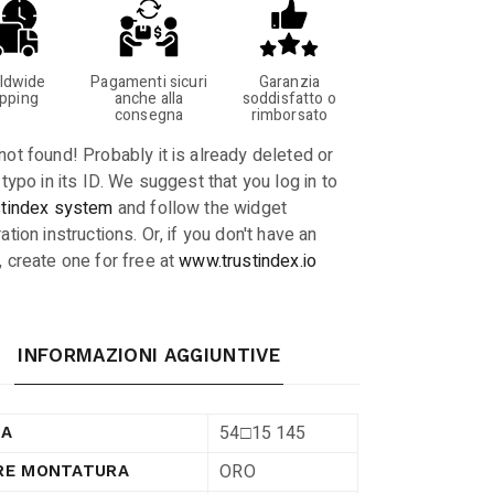
ldwide
Pagamenti sicuri
Garanzia
ipping
anche alla
soddisfatto o
consegna
rimborsato
not found! Probably it is already deleted or
 typo in its ID. We suggest that you log in to
stindex system
and follow the widget
ation instructions. Or, if you don't have an
, create one for free at
www.trustindex.io
INFORMAZIONI AGGIUNTIVE
54□15 145
RA
ORO
RE MONTATURA