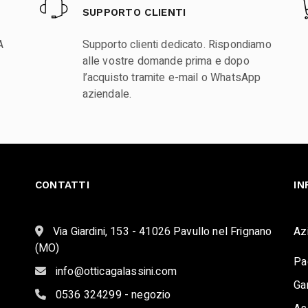
SUPPORTO CLIENTI
A
Supporto clienti dedicato. Rispondiamo
alle vostre domande prima e dopo
l’acquisto tramite e-mail o WhatsApp
aziendale.
CONTATTI
IN
Via Giardini, 153 - 41026 Pavullo nel Frignano
Az
(MO)
Pa
info@otticagalassini.com
Ga
0536 324299 - negozio