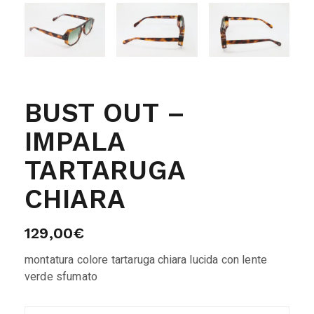
BUST OUT –
IMPALA
TARTARUGA
CHIARA
129,00
€
montatura colore tartaruga chiara lucida con lente
verde sfumato
Bust Out - Impala tartaruga chiara quantity