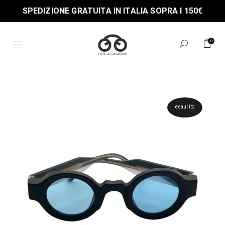
Skip
SPEDIZIONE GRATUITA IN ITALIA SOPRA I 150€
to
the
content
0
esaurito