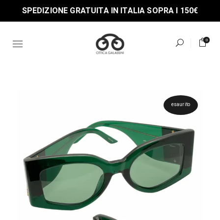
Skip
SPEDIZIONE GRATUITA IN ITALIA SOPRA I 150€
to
the
content
0
esaurito