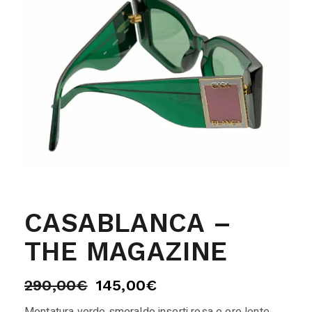
CASABLANCA –
THE MAGAZINE
290,00
€
145,00
€
Montatura verde smeraldo inserti rosa e oro lente