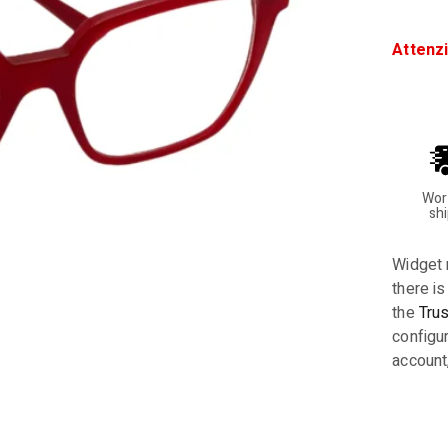
Attenz
Wor
sh
Widget 
there is
the
Tru
configur
account