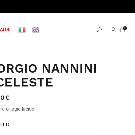
ALDI
0
ORGIO NANNINI
CELESTE
00
€
a ciliegia lucido
ITO