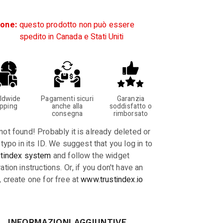
ione:
questo prodotto non può essere
spedito in Canada e Stati Uniti
ldwide
Pagamenti sicuri
Garanzia
ipping
anche alla
soddisfatto o
consegna
rimborsato
not found! Probably it is already deleted or
 typo in its ID. We suggest that you log in to
stindex system
and follow the widget
ation instructions. Or, if you don't have an
, create one for free at
www.trustindex.io
INFORMAZIONI AGGIUNTIVE