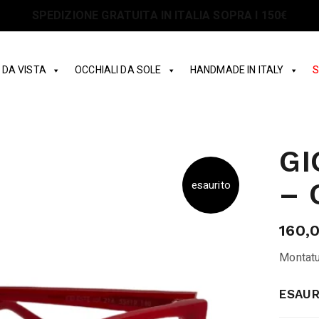
SPEDIZIONE GRATUITA IN ITALIA SOPRA I 150€
 DA VISTA
OCCHIALI DA SOLE
HANDMADE IN ITALY
S
GI
– 
esaurito
160,
Montatur
ESAUR