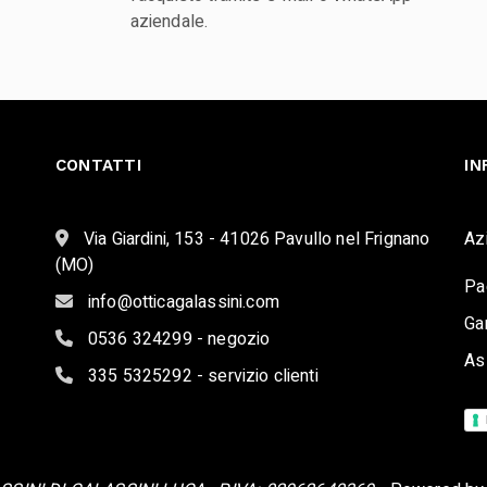
aziendale.
CONTATTI
IN
Via Giardini, 153 - 41026 Pavullo nel Frignano
Az
(MO)
Pa
info@otticagalassini.com
Ga
0536 324299 - negozio
As
335 5325292 - servizio clienti