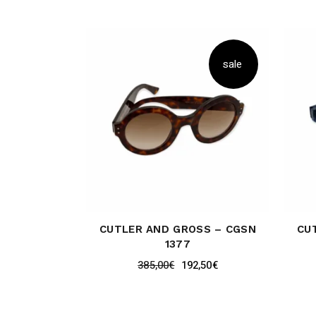
sale
CUTLER AND GROSS – CGSN
CU
1377
385,00
€
192,50
€