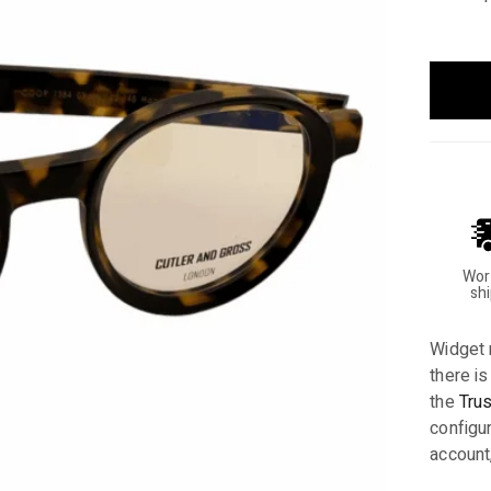
Wor
sh
Widget 
there is
the
Tru
configur
account