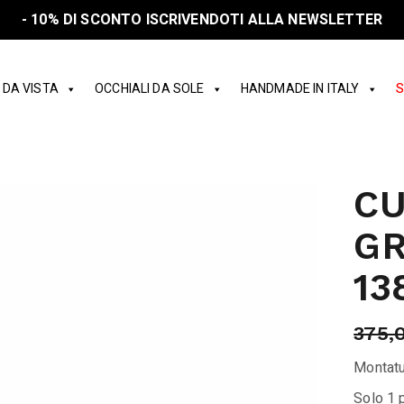
- 10% DI SCONTO ISCRIVENDOTI ALLA NEWSLETTER
 DA VISTA
OCCHIALI DA SOLE
HANDMADE IN ITALY
S
CU
GR
13
375,
Montatu
Solo 1 p