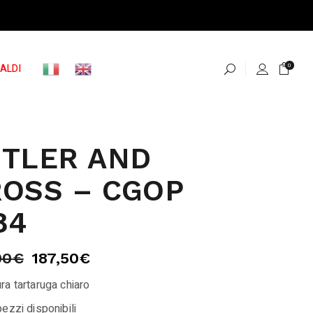
ALDI
0
TLER AND
OSS – CGOP
84
00
€
187,50
€
ra tartaruga chiaro
ezzi disponibili