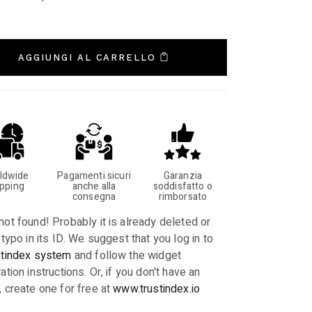
AGGIUNGI AL CARRELLO
ldwide
Pagamenti sicuri
Garanzia
ipping
anche alla
soddisfatto o
consegna
rimborsato
not found! Probably it is already deleted or
 typo in its ID. We suggest that you log in to
stindex system
and follow the widget
ation instructions. Or, if you don't have an
, create one for free at
www.trustindex.io