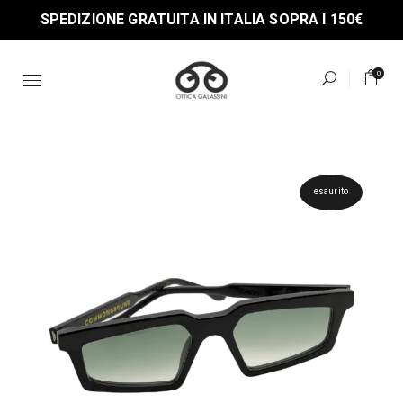
Skip
SPEDIZIONE GRATUITA IN ITALIA SOPRA I 150€
to
the
content
0
esaurito