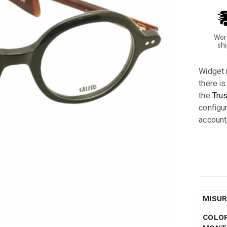
Wor
sh
Widget 
there is
the
Tru
configur
account
MISU
COLO