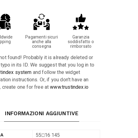
ldwide
Pagamenti sicuri
Garanzia
ipping
anche alla
soddisfatto o
consegna
rimborsato
not found! Probably it is already deleted or
 typo in its ID. We suggest that you log in to
stindex system
and follow the widget
ation instructions. Or, if you don't have an
, create one for free at
www.trustindex.io
INFORMAZIONI AGGIUNTIVE
55□16 145
RA