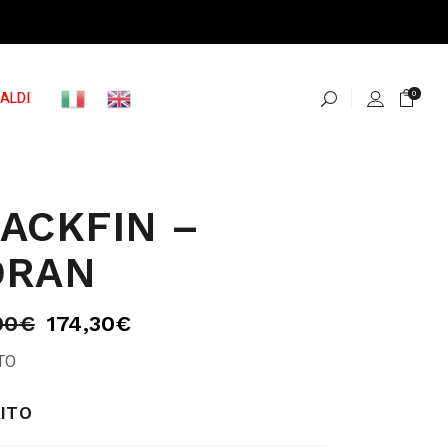
ALDI
0
ACKFIN –
ORAN
00
€
174,30
€
TO
ITO