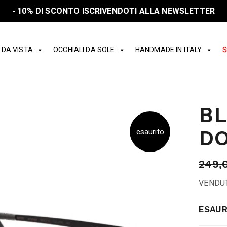
- 10% DI SCONTO ISCRIVENDOTI ALLA NEWSLETTER
 DA VISTA
OCCHIALI DA SOLE
HANDMADE IN ITALY
S
BL
D
esaurito
249,
VENDU
ESAUR