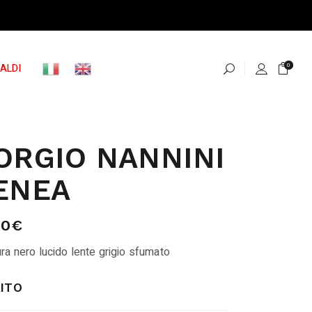
ALDI
0
ORGIO NANNINI
ENEA
00
€
ra nero lucido lente grigio sfumato
ITO