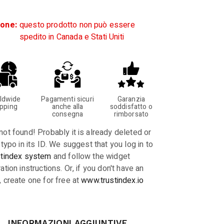
ione:
questo prodotto non può essere
spedito in Canada e Stati Uniti
ldwide
Pagamenti sicuri
Garanzia
ipping
anche alla
soddisfatto o
consegna
rimborsato
not found! Probably it is already deleted or
 typo in its ID. We suggest that you log in to
stindex system
and follow the widget
ation instructions. Or, if you don't have an
, create one for free at
www.trustindex.io
INFORMAZIONI AGGIUNTIVE