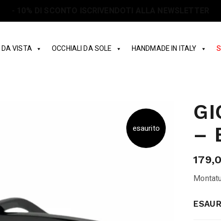
SPEDIZIONE GRATUITA IN ITALIA SOPRA I 150€
 DA VISTA
OCCHIALI DA SOLE
HANDMADE IN ITALY
S
GI
– 
esaurito
179,
Montatu
ESAUR