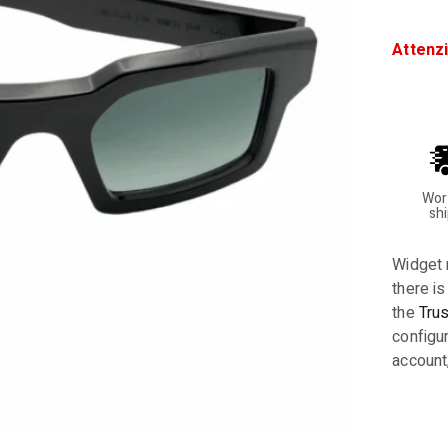
Attenz
Wor
sh
Widget 
there is
the
Tru
configur
account