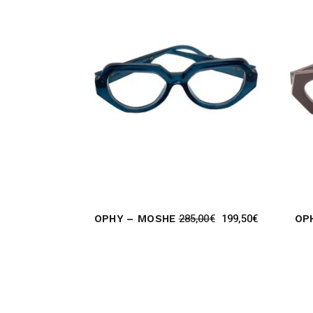
285,00
€
199,50
€
OPHY – MOSHE
OP