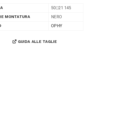
50□21 145
RA
NERO
RE MONTATURA
OPHY
D
GUIDA ALLE TAGLIE