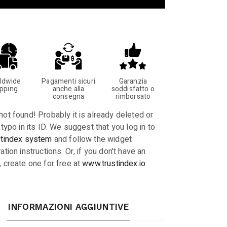
ldwide
Pagamenti sicuri
Garanzia
ipping
anche alla
soddisfatto o
consegna
rimborsato
not found! Probably it is already deleted or
 typo in its ID. We suggest that you log in to
stindex system
and follow the widget
ation instructions. Or, if you don't have an
, create one for free at
www.trustindex.io
INFORMAZIONI AGGIUNTIVE