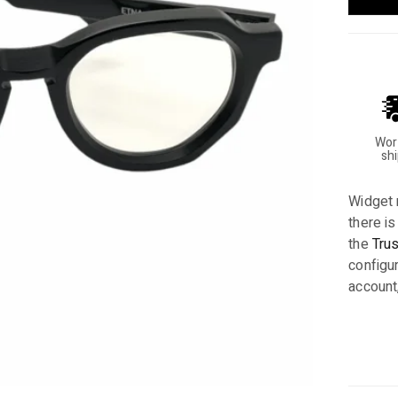
Wor
sh
Widget 
there is
the
Tru
configur
account