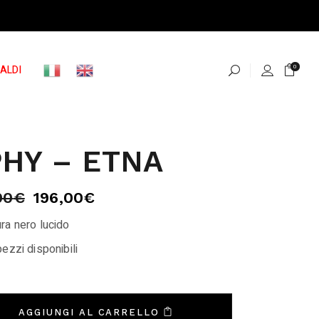
ALDI
0
HY – ETNA
00
€
196,00
€
ra nero lucido
ezzi disponibili
AGGIUNGI AL CARRELLO