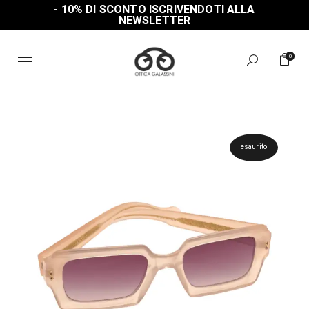
Skip
- 10% DI SCONTO ISCRIVENDOTI ALLA
to
NEWSLETTER
the
content
0
esaurito