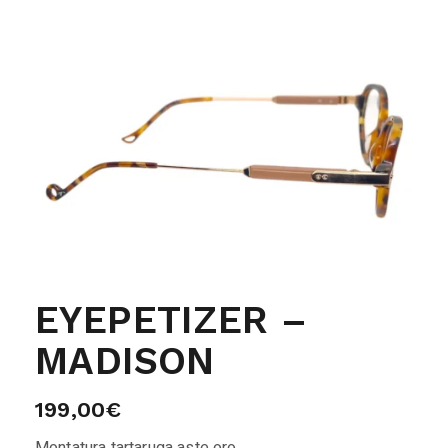
EYEPETIZER –
MADISON
199,00
€
Montatura tartaruga aste oro