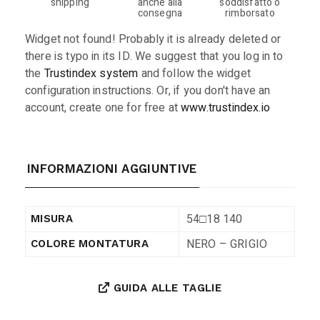
shipping
anche alla
soddisfatto o
consegna
rimborsato
Widget not found! Probably it is already deleted or
there is typo in its ID. We suggest that you log in to
the
Trustindex system
and follow the widget
configuration instructions. Or, if you don't have an
account, create one for free at
www.trustindex.io
INFORMAZIONI AGGIUNTIVE
54□18 140
MISURA
NERO – GRIGIO
COLORE MONTATURA
GUIDA ALLE TAGLIE