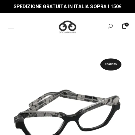
Skip
SPEDIZIONE GRATUITA IN ITALIA SOPRA I 150€
to
the
content
0
esaurito