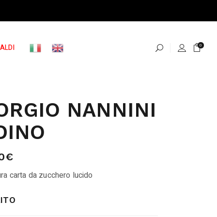
ALDI
0
ORGIO NANNINI
DINO
0
€
ra carta da zucchero lucido
ITO