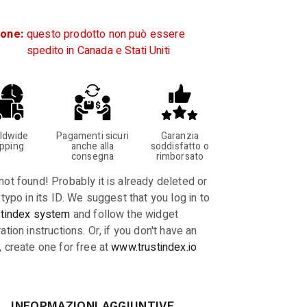
ione:
questo prodotto non può essere
spedito in Canada e Stati Uniti
ldwide
Pagamenti sicuri
Garanzia
ipping
anche alla
soddisfatto o
consegna
rimborsato
not found! Probably it is already deleted or
 typo in its ID. We suggest that you log in to
stindex system
and follow the widget
ation instructions. Or, if you don't have an
, create one for free at
www.trustindex.io
INFORMAZIONI AGGIUNTIVE