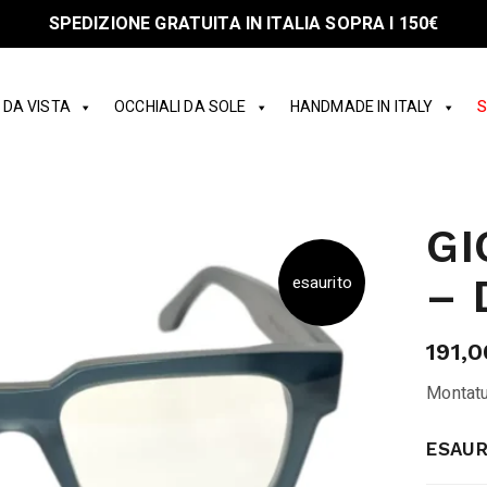
SPEDIZIONE GRATUITA IN ITALIA SOPRA I 150€
 DA VISTA
OCCHIALI DA SOLE
HANDMADE IN ITALY
S
GI
– 
esaurito
191,0
Montatu
ESAUR