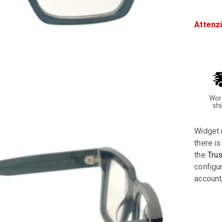
Attenz
Wor
sh
Widget 
there is
the
Tru
configur
account