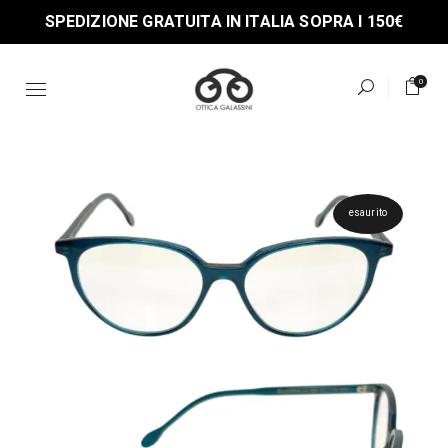
Skip
SPEDIZIONE GRATUITA IN ITALIA SOPRA I 150€
to
the
content
0
esaurito