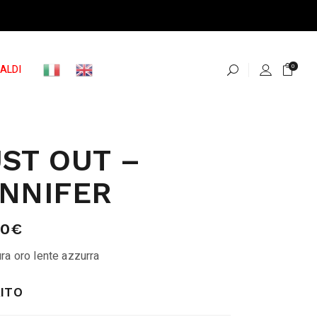
ALDI
0
ST OUT –
NNIFER
00
€
ra oro lente azzurra
ITO