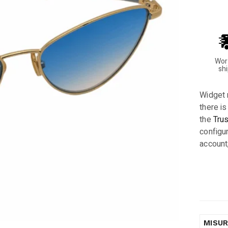
Wor
sh
Widget 
there is
the
Tru
configur
account
MISU