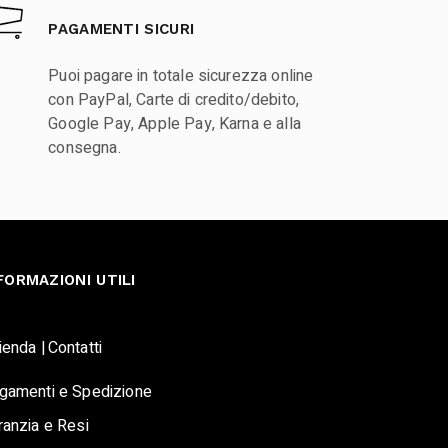
PAGAMENTI SICURI
Puoi pagare in totale sicurezza online
con PayPal, Carte di credito/debito,
Google Pay, Apple Pay, Karna e alla
consegna.
FORMAZIONI UTILI
ienda |
Contatti
gamenti e Spedizione
ranzia e Resi