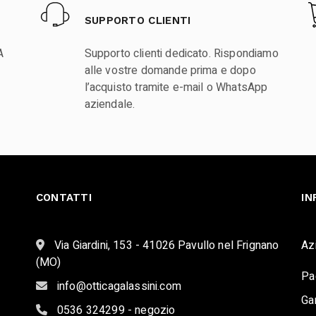
SUPPORTO CLIENTI
A
Supporto clienti dedicato. Rispondiamo
alle vostre domande prima e dopo
l’acquisto tramite e-mail o WhatsApp
aziendale.
CONTATTI
IN
Via Giardini, 153 - 41026 Pavullo nel Frignano
Az
(MO)
Pa
info@otticagalassini.com
Ga
0536 324299 - negozio