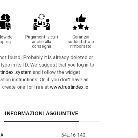
ldwide
Pagamenti sicuri
Garanzia
ipping
anche alla
soddisfatto o
consegna
rimborsato
not found! Probably it is already deleted or
 typo in its ID. We suggest that you log in to
stindex system
and follow the widget
ation instructions. Or, if you don't have an
, create one for free at
www.trustindex.io
INFORMAZIONI AGGIUNTIVE
54□16 140
RA