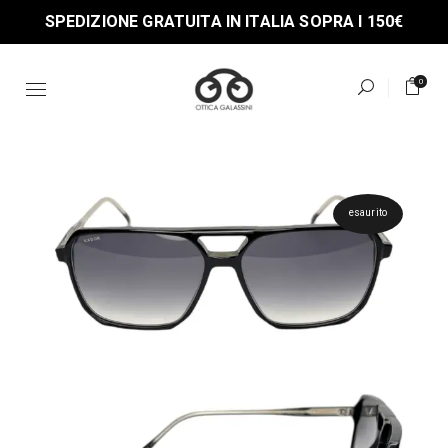
Skip
SPEDIZIONE GRATUITA IN ITALIA SOPRA I 150€
to
the
content
0
esaurito