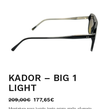
KADOR – BIG 1
LIGHT
209,00
€
177,65
€
Montatura nero lucido lente grigio giallo sfumato