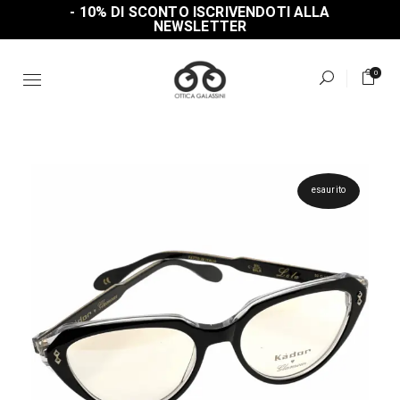
Skip
- 10% DI SCONTO ISCRIVENDOTI ALLA
to
NEWSLETTER
the
content
0
esaurito