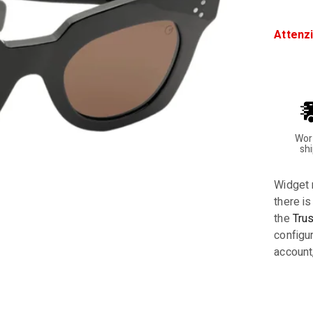
Attenz
Wor
sh
Widget 
there is
the
Tru
configur
account