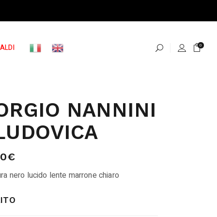
ALDI
0
ORGIO NANNINI
LUDOVICA
00
€
ra nero lucido lente marrone chiaro
ITO