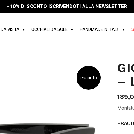
- 10% DI SCONTO ISCRIVENDOTI ALLA NEWSLETTER
 DA VISTA
OCCHIALI DA SOLE
HANDMADE IN ITALY
S
GI
– 
esaurito
189,
Montatu
ESAUR