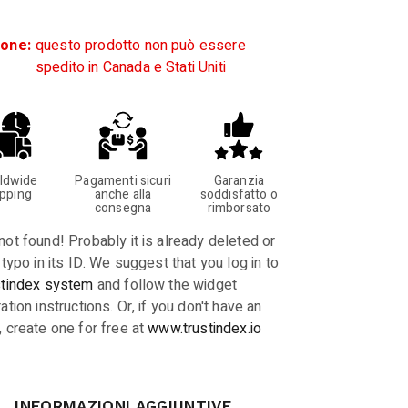
ione:
questo prodotto non può essere
spedito in Canada e Stati Uniti
ldwide
Pagamenti sicuri
Garanzia
ipping
anche alla
soddisfatto o
consegna
rimborsato
not found! Probably it is already deleted or
 typo in its ID. We suggest that you log in to
stindex system
and follow the widget
ation instructions. Or, if you don't have an
, create one for free at
www.trustindex.io
INFORMAZIONI AGGIUNTIVE