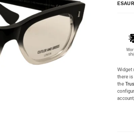
ESAUR
Wor
sh
Widget 
there is
the
Tru
configur
account