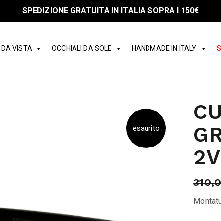
SPEDIZIONE GRATUITA IN ITALIA SOPRA I 150€
 DA VISTA
OCCHIALI DA SOLE
HANDMADE IN ITALY
S
CU
GR
esaurito
2V
310,
Montatu