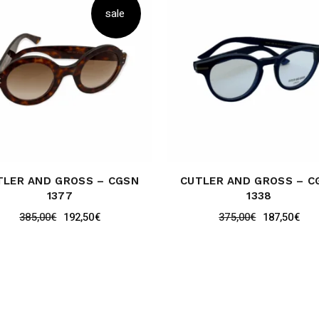
sale
TLER AND GROSS – CGSN
CUTLER AND GROSS – C
1377
1338
385,00
€
192,50
€
375,00
€
187,50
€