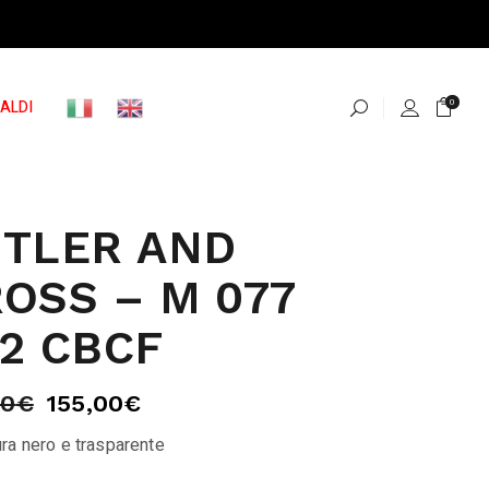
ALDI
0
TLER AND
OSS – M 077
2 CBCF
00
€
155,00
€
ra nero e trasparente