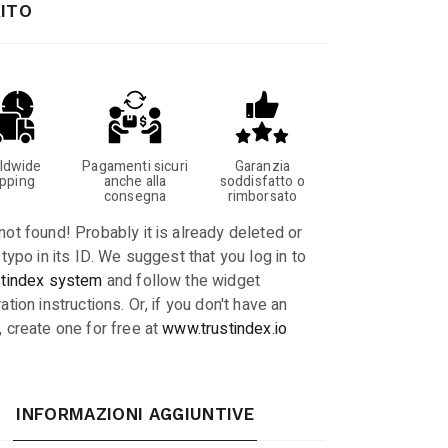
ITO
ldwide
Pagamenti sicuri
Garanzia
ipping
anche alla
soddisfatto o
consegna
rimborsato
not found! Probably it is already deleted or
 typo in its ID. We suggest that you log in to
stindex system
and follow the widget
ation instructions. Or, if you don't have an
, create one for free at
www.trustindex.io
INFORMAZIONI AGGIUNTIVE