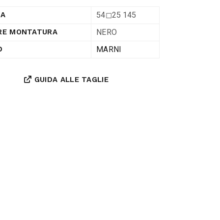
54◻︎25 145
RA
NERO
RE MONTATURA
MARNI
D
GUIDA ALLE TAGLIE