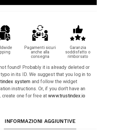
ldwide
Pagamenti sicuri
Garanzia
ipping
anche alla
soddisfatto o
consegna
rimborsato
not found! Probably it is already deleted or
 typo in its ID. We suggest that you log in to
stindex system
and follow the widget
ation instructions. Or, if you don't have an
, create one for free at
www.trustindex.io
INFORMAZIONI AGGIUNTIVE