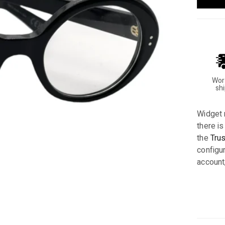
Wor
sh
Widget 
there is
the
Tru
configur
account