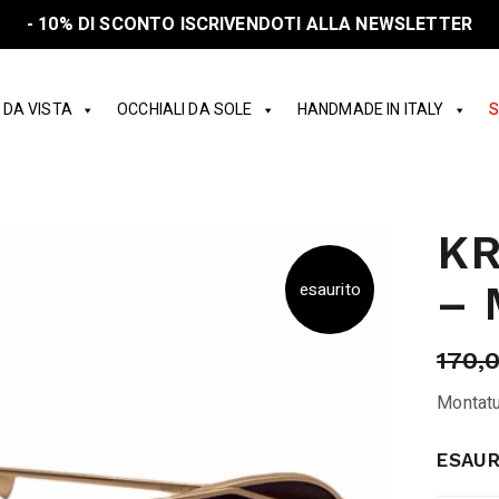
- 10% DI SCONTO ISCRIVENDOTI ALLA NEWSLETTER
 DA VISTA
OCCHIALI DA SOLE
HANDMADE IN ITALY
S
K
– 
esaurito
170,
Montatu
ESAUR