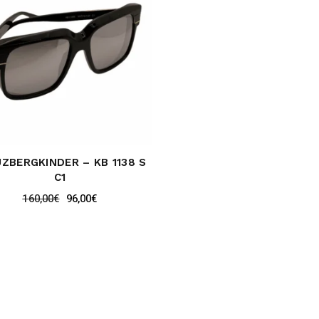
ZBERGKINDER – KB 1138 S
C1
160,00
€
96,00
€