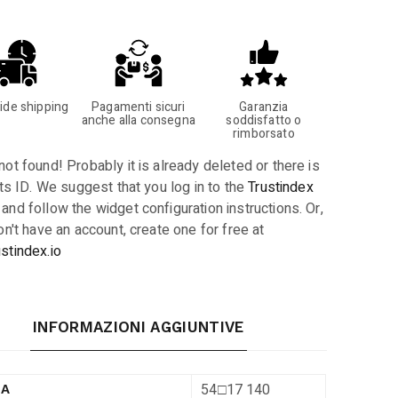
ide shipping
Pagamenti sicuri
Garanzia
anche alla consegna
soddisfatto o
rimborsato
ot found! Probably it is already deleted or there is
its ID. We suggest that you log in to the
Trustindex
and follow the widget configuration instructions. Or,
on't have an account, create one for free at
stindex.io
INFORMAZIONI AGGIUNTIVE
54□17 140
RA