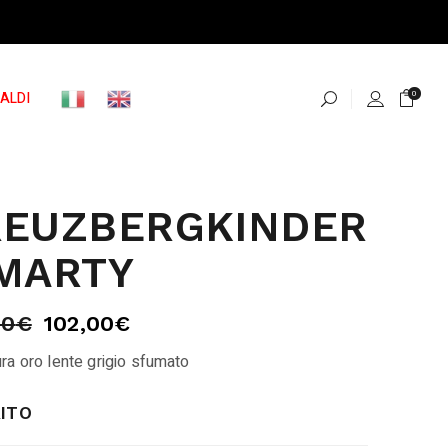
ALDI
0
REUZBERGKINDER
MARTY
00
€
102,00
€
ra oro lente grigio sfumato
ITO