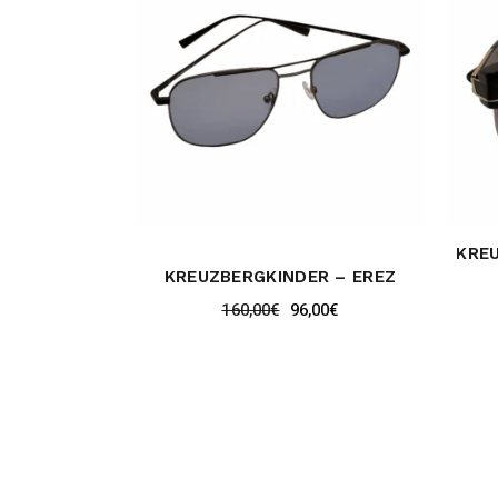
KREU
KREUZBERGKINDER – EREZ
160,00
€
96,00
€