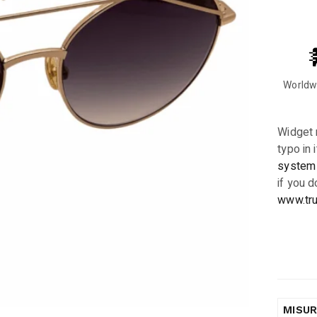
Worldw
Widget n
typo in 
system
if you d
www.tru
MISU