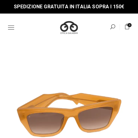
Skip
SPEDIZIONE GRATUITA IN ITALIA SOPRA I 150€
to
the
content
0