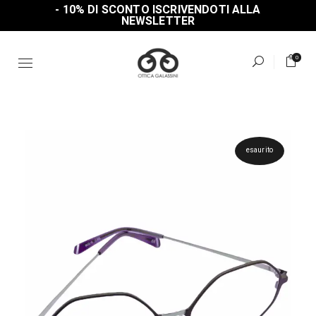
Skip
- 10% DI SCONTO ISCRIVENDOTI ALLA
to
NEWSLETTER
the
content
0
esaurito