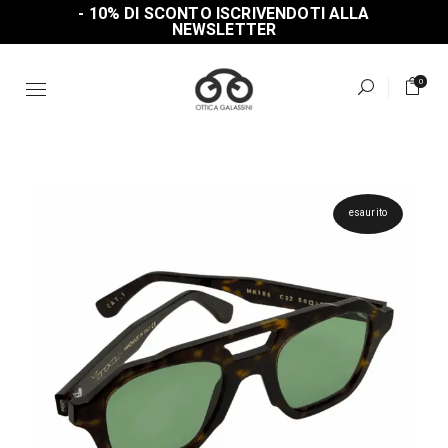
Skip
- 10% DI SCONTO ISCRIVENDOTI ALLA
to
NEWSLETTER
the
content
0
esaurito