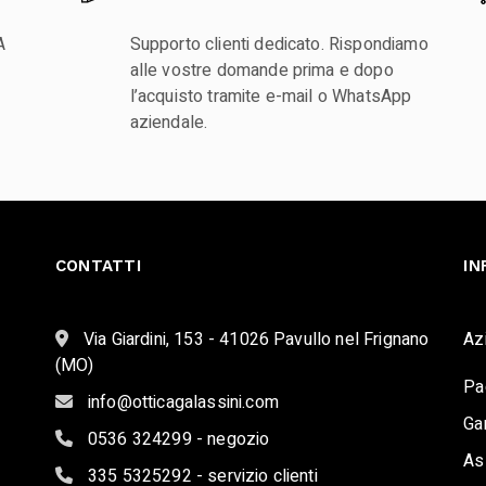
A
Supporto clienti dedicato. Rispondiamo
alle vostre domande prima e dopo
l’acquisto tramite e-mail o WhatsApp
aziendale.
CONTATTI
IN
Via Giardini, 153 - 41026 Pavullo nel Frignano
Az
(MO)
Pa
info@otticagalassini.com
Ga
0536 324299 - negozio
As
335 5325292 - servizio clienti