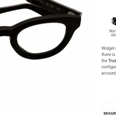
Wor
sh
Widget 
there is
the
Tru
configur
account
MISU