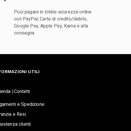
Puoi pagare in totale sicurezza online
con PayPal, Carte di credito/debito,
Google Pay, Apple Pay, Karna e alla
consegna.
FORMAZIONI UTILI
ienda |
Contatti
gamenti e Spedizione
ranzia e Resi
sistenza clienti