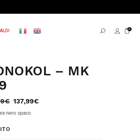
ALDI
0
ONOKOL – MK
9
99
€
137,99
€
ra nero opaco
ITO