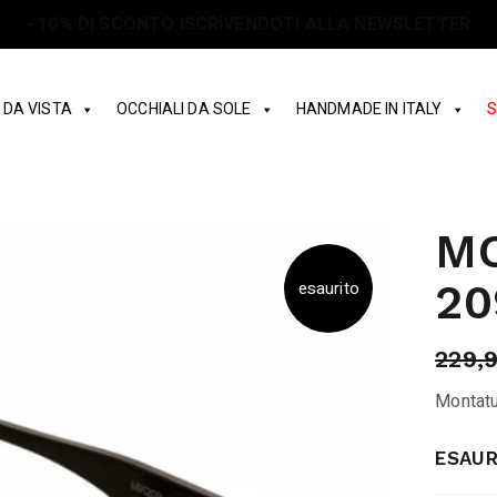
 DA VISTA
OCCHIALI DA SOLE
HANDMADE IN ITALY
S
M
20
esaurito
229,
Montatu
ESAUR