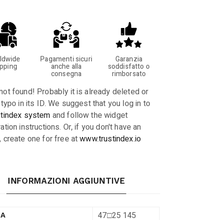
ldwide
Pagamenti sicuri
Garanzia
ipping
anche alla
soddisfatto o
consegna
rimborsato
not found! Probably it is already deleted or
 typo in its ID. We suggest that you log in to
stindex system
and follow the widget
ation instructions. Or, if you don't have an
, create one for free at
www.trustindex.io
INFORMAZIONI AGGIUNTIVE
47□25 145
RA