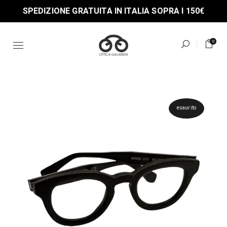
Skip
SPEDIZIONE GRATUITA IN ITALIA SOPRA I 150€
to
the
content
0
esaurito