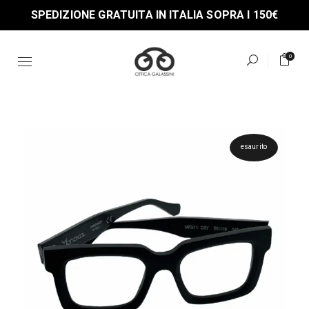
Skip
SPEDIZIONE GRATUITA IN ITALIA SOPRA I 150€
to
the
content
0
esaurito