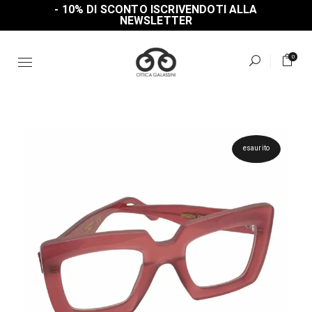
Skip
- 10% DI SCONTO ISCRIVENDOTI ALLA
to
NEWSLETTER
the
content
0
esaurito