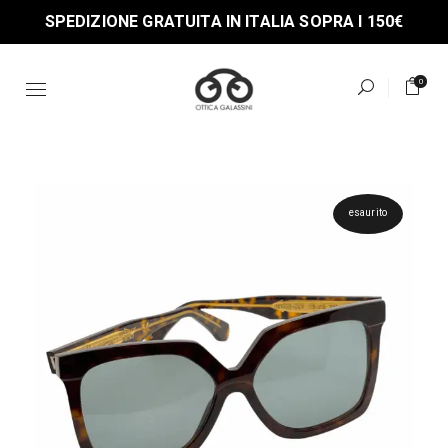
Skip
SPEDIZIONE GRATUITA IN ITALIA SOPRA I 150€
to
the
content
0
esaurito