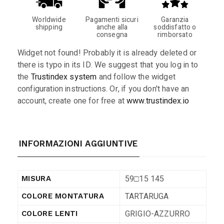
Worldwide
Pagamenti sicuri
Garanzia
shipping
anche alla
soddisfatto o
consegna
rimborsato
Widget not found! Probably it is already deleted or
there is typo in its ID. We suggest that you log in to
the
Trustindex system
and follow the widget
configuration instructions. Or, if you don't have an
account, create one for free at
www.trustindex.io
INFORMAZIONI AGGIUNTIVE
59□15 145
MISURA
TARTARUGA
COLORE MONTATURA
GRIGIO-AZZURRO
COLORE LENTI