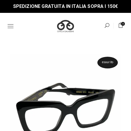
Skip
SPEDIZIONE GRATUITA IN ITALIA SOPRA I 150€
to
the
content
0
esaurito