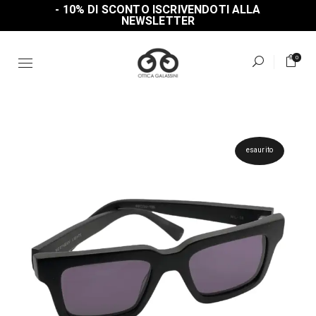
Skip
- 10% DI SCONTO ISCRIVENDOTI ALLA
to
NEWSLETTER
the
content
0
esaurito