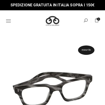
Skip
SPEDIZIONE GRATUITA IN ITALIA SOPRA I 150€
to
the
content
0
esaurito