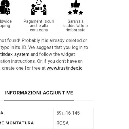
ldwide
Pagamenti sicuri
Garanzia
ipping
anche alla
soddisfatto o
consegna
rimborsato
not found! Probably it is already deleted or
 typo in its ID. We suggest that you log in to
stindex system
and follow the widget
ation instructions. Or, if you don't have an
, create one for free at
www.trustindex.io
INFORMAZIONI AGGIUNTIVE
59◻︎16 145
RA
ROSA
RE MONTATURA