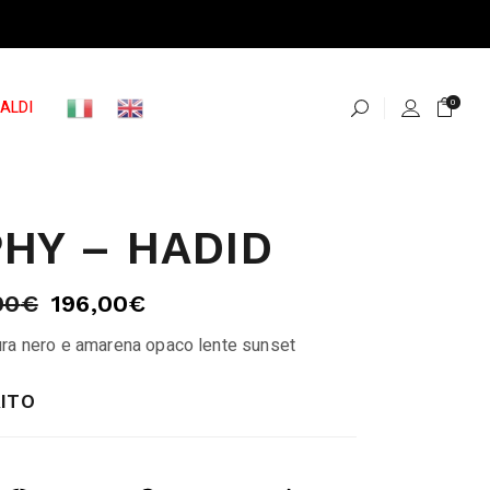
ALDI
0
HY – HADID
00
€
196,00
€
ra nero e amarena opaco lente sunset
ITO