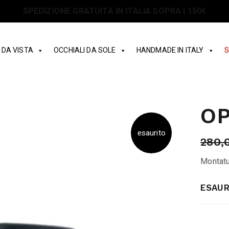
SPEDIZIONE GRATUITA IN ITALIA SOPRA I 150€
 DA VISTA
OCCHIALI DA SOLE
HANDMADE IN ITALY
S
OP
esaurito
280,
Montatu
ESAUR