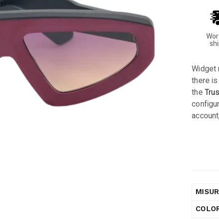
Wor
sh
Widget 
there is
the
Tru
configur
account
MISU
COLO