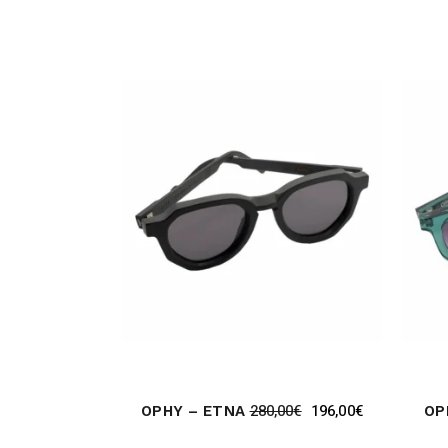
280,00
€
196,00
€
OPHY – ETNA
OP