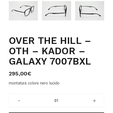
OVER THE HILL –
OTH – KADOR –
GALAXY 7007BXL
295,00
€
montatura colore nero lucido
Over the Hill - OTH - Kador - GALAXY 7007BXL quantity