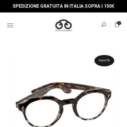
Skip
SPEDIZIONE GRATUITA IN ITALIA SOPRA I 150€
to
the
content
0
esaurito