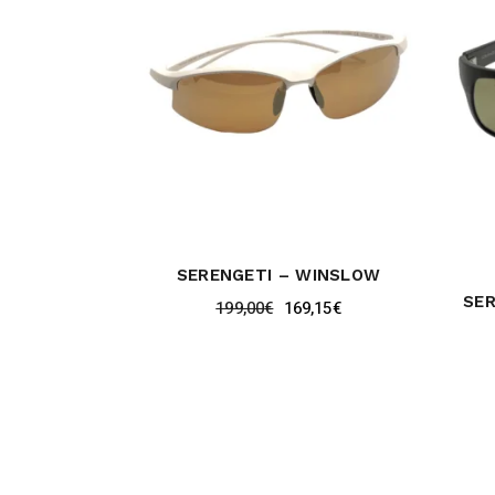
SERENGETI – WINSLOW
SER
199,00
€
169,15
€