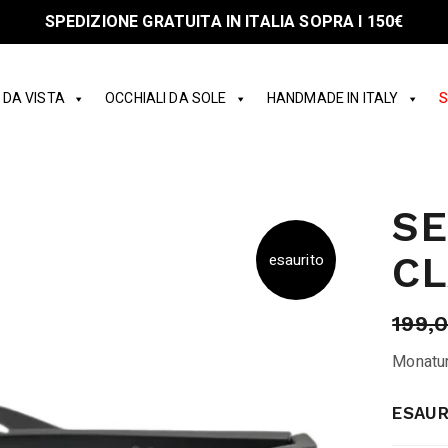
SPEDIZIONE GRATUITA IN ITALIA SOPRA I 150€
 DA VISTA
OCCHIALI DA SOLE
HANDMADE IN ITALY
S
SE
CL
esaurito
199,
Monatur
ESAUR