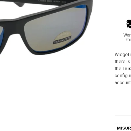
Wor
sh
Widget 
there is
the
Tru
configur
account
MISU