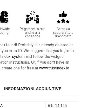
ldwide
Pagamenti sicuri
Garanzia
ipping
anche alla
soddisfatto o
consegna
rimborsato
not found! Probably it is already deleted or
 typo in its ID. We suggest that you log in to
stindex system
and follow the widget
ation instructions. Or, if you don't have an
, create one for free at
www.trustindex.io
INFORMAZIONI AGGIUNTIVE
61□14 145
RA