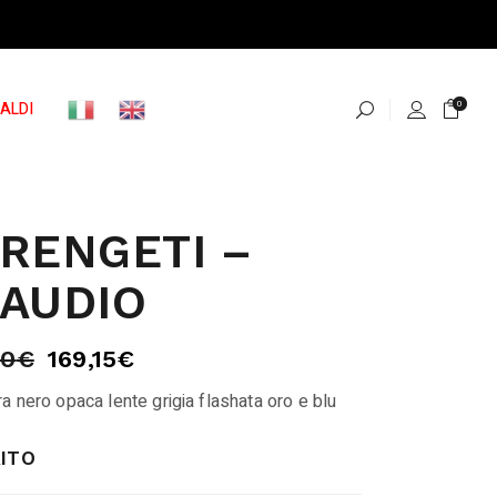
ALDI
0
RENGETI –
AUDIO
00
€
169,15
€
a nero opaca lente grigia flashata oro e blu
ITO